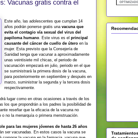
 Vacunas gratis contra el
Este año, las adolescentes que cumplan 14
años podrán ponerse gratis una
vacuna que
Recomendaci
evita el contagio vía sexual del virus del
papiloma humano
. Este virus es el
principal
causante del cáncer de cuello de útero
en la
mujer. Esta previsto que la Consejería de
Sanidad tenga que vacunar a aproximadamente
unas veintisiete mil chicas, el periodo de
vacunación empezará en julio, periodo en el que
se suministrará la primera dosis de la vacuna,
para posteriormente en septiembre y después en
marzo, suministrar la segunda y la tercera dosis
respectivamente.
rá lugar como en otras ocasiones a través de los
as los que propondrán a los padres la posibilidad de
tante reseñar que la eficacia de la vacuna no
o o no la menarquía o primera menstruación.
ble para las mujeres jóvenes de hasta 26 años
drán ser vacunadas. En estos casos la vacuna se
Tratamientos
rá comprar la vacuna en la farmacia, vacuna que