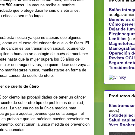
de confianz
te 500 euros
. La vacuna recibe el nombre
Balón intrag
robado que protege durante seis o siete años,
adelgazamien
u eficacia sea más largo.
Beneficios de
Cómo preveni
Dejar de fum
Elegir segur
á esta noticia ya que no sabíais que algunos
Lentillas
(con
, como es el caso del cáncer de cuello de útero. El
Magnetotera
Mamografías
 de cáncer es por transmisión sexual, ocurriendo
Operación de
papiloma humano se contagie después de mantener
Revista OCU
este hasta que la mujer supera los 35 años de
Seguro dent
ujer contraiga el virus, no quiere decir que vaya a
Tensiómetro
e no manifestarse nunca, manifestarse en forma de
sar cáncer de cuello de útero.
er de cuello de útero
Productos de
 por ciento las probabilidades de tener un cáncer
 ciento de sufrir otro tipo de problemas de salud,
Electromusc
tales. La vacuna no es la única medida para
usos)
mbargo para aquelas jóvenes que se la pongan, el
Fotodepilac
y es probable que los médicos puedan prescindir en
Salud capila
 momento, constituirán la única medida de prevención
Yves Rocher
ido vacunadas.