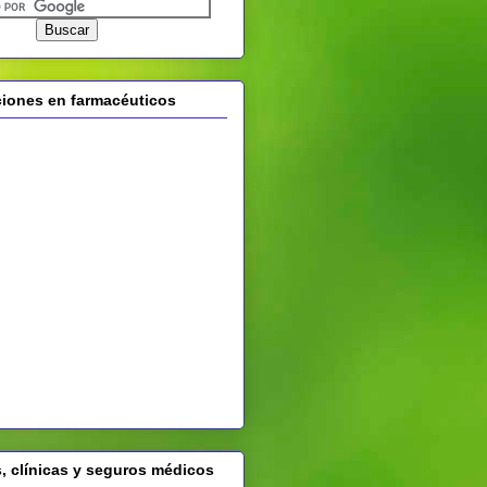
ones en farmacéuticos
, clínicas y seguros médicos