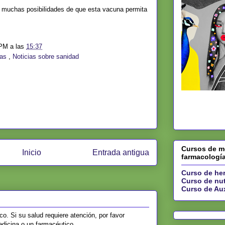
 muchas posibilidades de que esta vacuna permita
.
LPM
a las
15:37
nas
,
Noticias sobre sanidad
Cursos de me
Inicio
Entrada antigua
farmacologí
Curso de her
Curso de nut
Curso de Aux
o. Si su salud requiere atención, por favor
edicina o un farmacéutico.