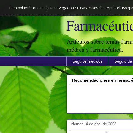
Las cookies hacen mejor tu navegación. Si usas esta web aceptas el uso qu
Farmacéutic
Artículos sobre temas farm
médica y farmacéutica.
Seguros médicos
Seguro den
Recomendaciones en farmacéu
viernes, 4 de abril de 2008