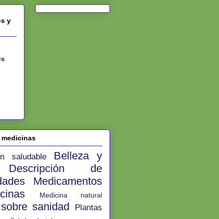
os y
es
e medicinas
Belleza y
ión saludable
d
Descripción de
edades
Medicamentos
icinas
Medicina natural
s sobre sanidad
Plantas