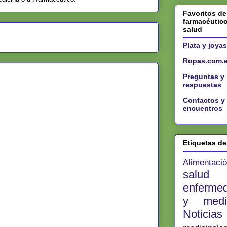
Favoritos de
farmacéutic
salud
Plata y joyas
Ropas.com.
Preguntas y
respuestas
Contactos y
encuentros
Etiquetas d
Alimentac
salu
enferm
y med
Noticia