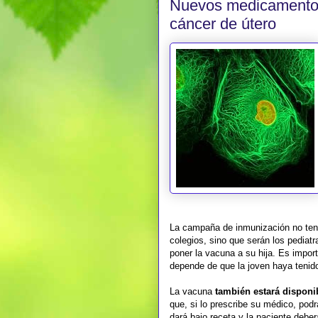
Nuevos medicamentos:
cáncer de útero
La campaña de inmunización no tend
colegios, sino que serán los pediatr
poner la vacuna a su hija. Es impor
depende de que la joven haya tenid
La vacuna
también estará disponi
que, si lo prescribe su médico, po
dará bajo receta y la paciente debe