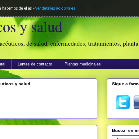
e hacemos de ellas.
-
Ver detalles adicionales
os y salud
acéuticos, de salud, enfermedades, tratamientos, planta
tal
Lentes de contacto
Plantas medicinales
ticos y salud
Sigue a farm
Buscar en me