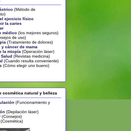
a
ástrico
(Método de
to)
l ejercicio físico
r la caries
ar
o médico
(los mejores seguros)
sejos de uso)
pia
(Tratamiento de dolores)
 y cáncer de mama
 la miopía
(Operación láser)
 Salud
(Revistas medicina)
al
(Cuando resulta conveniente)
s
(Cómo elegir uno bueno)
 cosmética natural y belleza
ulación
(Funcionamiento y
ión
(Depilación láser)
r
(Consejos)
(Cosmética)