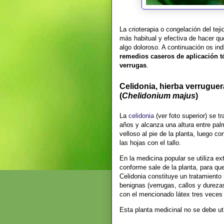
La crioterapia o congelación del teji
más habitual y efectiva de hacer q
algo doloroso. A continuación os i
remedios caseros de aplicación tó
verrugas
.
Celidonia, hierba verruguer
(
Chelidonium majus
)
La
celidonia
(ver foto superior) se t
años y alcanza una altura entre pal
velloso al pie de la planta, luego 
las hojas con el tallo.
En la medicina popular se utiliza ex
conforme sale de la planta, para que
Celidonia constituye un tratamiento
benignas (verrugas, callos y durezas
con el mencionado látex tres veces 
Esta planta medicinal no se debe uti