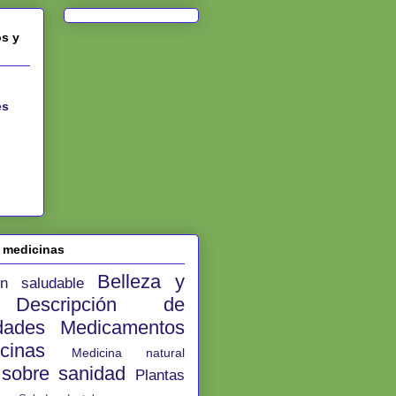
os y
es
e medicinas
Belleza y
ión saludable
d
Descripción de
edades
Medicamentos
icinas
Medicina natural
s sobre sanidad
Plantas