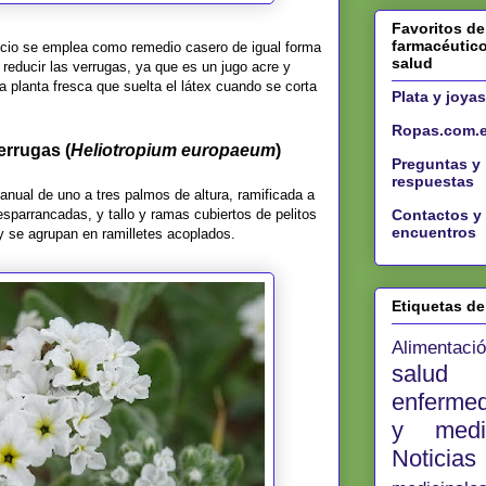
Favoritos de
farmacéutic
aucio se emplea como remedio casero de igual forma
salud
a reducir las verrugas, ya que es un jugo acre y
a planta fresca que suelta el látex cuando se corta
Plata y joyas
Ropas.com.
errugas (
Heliotropium europaeum
)
Preguntas y
respuestas
anual de uno a tres palmos de altura, ramificada a
esparrancadas, y tallo y ramas cubiertos de pelitos
Contactos y
encuentros
y se agrupan en ramilletes acoplados.
Etiquetas d
Alimentac
salu
enferm
y med
Noticia