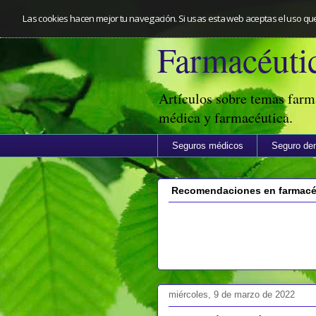
Las cookies hacen mejor tu navegación. Si usas esta web aceptas el uso qu
Farmacéutic
Artículos sobre temas farm
médica y farmacéutica.
Seguros médicos
Seguro den
Recomendaciones en farmacéu
miércoles, 9 de marzo de 2022