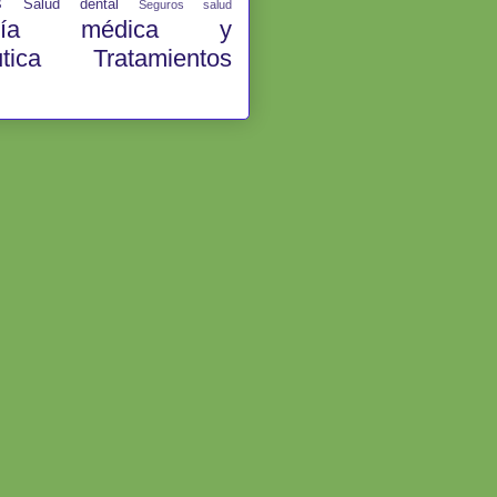
les
Salud dental
Seguros salud
logía médica y
éutica
Tratamientos