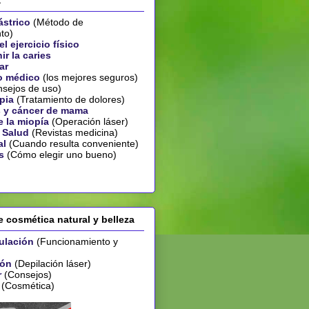
a
ástrico
(Método de
to)
l ejercicio físico
r la caries
ar
o médico
(los mejores seguros)
sejos de uso)
pia
(Tratamiento de dolores)
 y cáncer de mama
 la miopía
(Operación láser)
 Salud
(Revistas medicina)
al
(Cuando resulta conveniente)
s
(Cómo elegir uno bueno)
 cosmética natural y belleza
ulación
(Funcionamiento y
ión
(Depilación láser)
r
(Consejos)
(Cosmética)