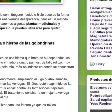
de confianz
Balón intrag
adelgazamien
do con nitrógeno líquido o hielo seco es la forma
Beneficios de
ue una verruga desaparezca, pero es un método
Cómo preveni
ndicaremos algunas
plantas medicinales y
Dejar de fum
Elegir segur
pica que pueden utilizarse para quitar
Lentillas
(con
Magnetotera
Mamografías
a o hierba de las golondrinas
Operación de
Revista OCU
Seguro dent
Tensiómetro
rata de una hierba que brota de su cepa todos los
mo y medio y cuatro palmos, de tallo rollizo, muy
con pelo ralo, más abundante en donde se encuentran
teriormente, empleando el jugo o látex amarillo,
Productos de
mar las verrugas. El látex recién exprimido de la
Electromusc
 muy eficaz contra las formaciones papilares
usos)
). El tratamiento consistiría en mojar la verruga
Fotodepilac
al día.
Salud capila
Yves Rocher
lizar para uso interno ya que es tóxica.