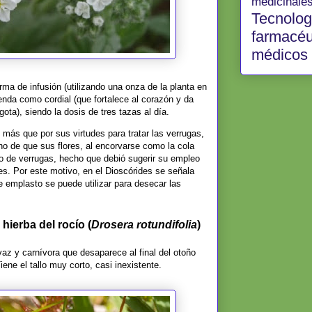
medicina
Tecno
farmac
médicos
ma de infusión (utilizando una onza de la planta en
enda como cordial (que fortalece al corazón y da
gota), siendo la dosis de tres tazas al día.
 más que por sus virtudes para tratar las verrugas,
o de que sus flores, al encorvarse como la cola
ipo de verrugas, hecho que debió sugerir su empleo
nes. Por este motivo, en el Dioscórides se señala
e emplasto se puede utilizar para desecar las
 hierba del rocío (
Drosera rotundifolia
)
vaz y carnívora que desaparece al final del otoño
iene el tallo muy corto, casi inexistente.