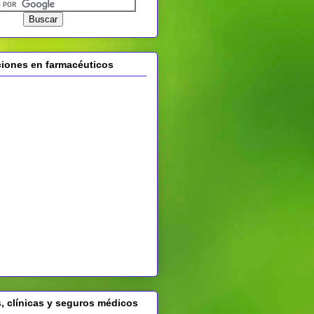
ones en farmacéuticos
, clínicas y seguros médicos