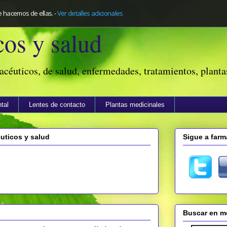
e hacemos de ellas.
-
Ver detalles adicionales
os y salud
acéuticos, de salud, enfermedades, tratamientos, planta
tal
Lentes de contacto
Plantas medicinales
ticos y salud
Sigue a farm
Buscar en me